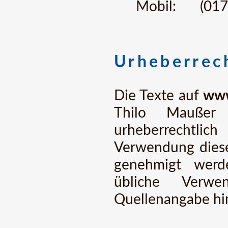
Mobil:
(017
Urheberrec
Die Texte auf
www
Thilo Maußer
urheberrecht
Verwendung diese
genehmigt werd
übliche Verw
Quellenangabe hi