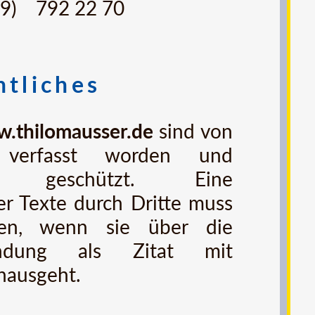
9)
792 22 70
htliches
.thilomausser.de
sind von
 verfasst worden und
lich geschützt. Eine
r Texte durch Dritte muss
en, wenn sie über die
endung als Zitat mit
nausgeht.