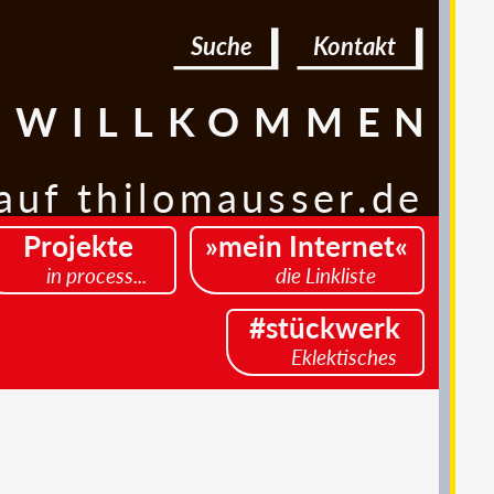
Suche
Kontakt
WILLKOMMEN
auf thilomausser.de
Projekte
»mein Internet«
in process...
die Linkliste
#stückwerk
Eklektisches